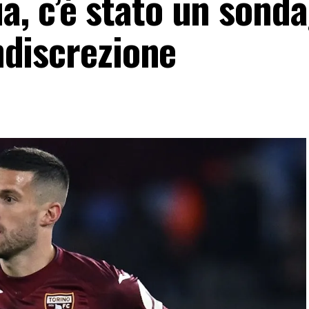
a, c’è stato un sond
indiscrezione