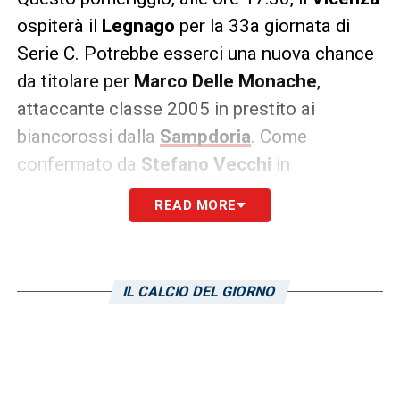
ospiterà il
Legnago
per la 33a giornata di
Serie C. Potrebbe esserci una nuova chance
da titolare per
Marco Delle Monache
,
attaccante classe 2005 in prestito ai
biancorossi dalla
Sampdoria
. Come
confermato da
Stefano Vecchi
in
conferenza stampa, infatti, in attacco i veneti
READ MORE
hanno gli uomini contati:
Ferrari
sarà
squalificato, mentre
Rolfini
è out per
infortunio. Dunque, il gioiellino blucerchiato
IL CALCIO DEL GIORNO
potrebbe trovare la seconda presenza da
titolare consecutiva di questa sua avventura
veneta, e chissà che non riesca a sbloccarsi
con la maglia biancorossa.