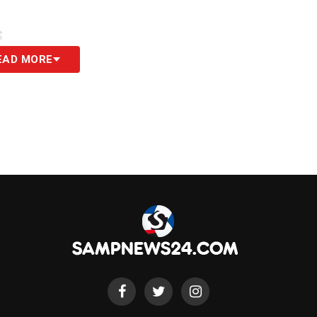
S
EAD MORE