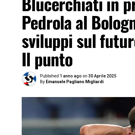
Blucerchiati in pr
Pedrola al Bologn
sviluppi sul futu
Il punto
Published
1 anno ago
on
30 Aprile 2025
By
Emanuele Pagliano Migliardi