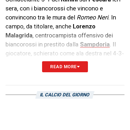
sera, con i biancorossi che vincono e
convincono tra le mura del
Romeo Neri
. In
campo, da titolare, anche
Lorenzo
Malagrida
, centrocampista offensivo dei
biancorossi in prestito dalla
Sampdoria
. Il
giocatore, schierato come ala destra nel 4-3-
3 di
Troise
, ha disputato una buona gara,
READ MORE
seppur non sia riuscito a fornire gol o assist
alla causa della squadra. La sua partita è
terminata al minuto 66, quando ha fatto
IL CALCIO DEL GIORNO
spazio all’ingresso di
Gabriele Capanni
. 11
presenze (per un totale di 735 minuti giocati)
e 1 gol fin qui per il classe 2003 in
biancorosso.