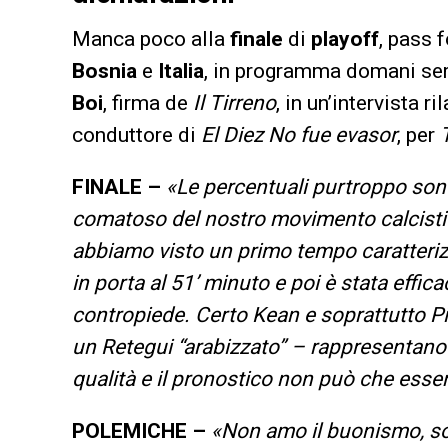
Manca poco alla
finale
di
playoff
, pass 
Bosnia
e
Italia
, in programma domani sera
Boi
, firma de
Il Tirreno
, in un’intervista r
conduttore di
El Diez No fue evasor
, per
FINALE –
«Le percentuali purtroppo sono 
comatoso del nostro movimento calcistic
abbiamo visto un primo tempo caratterizzat
in porta al 51’ minuto e poi è stata effic
contropiede. Certo Kean e soprattutto Pi
un Retegui “arabizzato” – rappresentano 
qualità e il pronostico non può che essere
POLEMICHE –
«Non amo il buonismo, sop