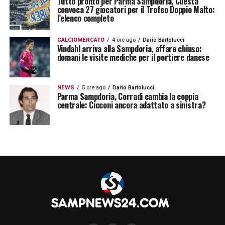
competenze zero, comunicazione zero».
Tutto pronto per Parma Sampdoria, Cuesta
convoca 27 giocatori per il Trofeo Doppio Malto:
l’elenco completo
Bonetti ed il monito per il futuro
CALCIOMERCATO
4 ore ago
Dario Bartolucci
della Sampdoria
Vindahl arriva alla Sampdoria, affare chiuso:
domani le visite mediche per il portiere danese
L’ex blucerchiato conclude evidenziando che
senza figure competenti e strategie chiare, la
NEWS
5 ore ago
Dario Bartolucci
Parma Sampdoria, Corradi cambia la coppia
Sampdoria rischia di perdere identità e
centrale: Cicconi ancora adattato a sinistra?
rapporto con i tifosi. Bonetti invita a
valorizzare le persone con esperienza e a
costruire un progetto coerente, capace di
dare continuità al club e stabilità alla
squadra.
LEGGI L’INTERVISTA ESCLUSIVA A
BONETTI SOLO SU SAMPNEWS24