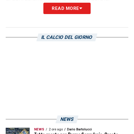
READ MORE
«La situazione è preoccupante, quando si
deve fare una valutazione generale da
quando questi signori hanno preso in mano
IL CALCIO DEL GIORNO
la Sampdoria, si nota che continuano a
ripetere gli stessi errori e continuano a
distruggere quel poco che funziona. Hanno
fatto degli errori clamorosi sotto il punto di
vista tecnico e delle scelte e tutti gli anni
ricominciano da zero… Non è possibile che
questi possano andare avanti perché non
hanno le competenze per aprire un ciclo e
portare la Sampdoria a certi livelli e
NEWS
mantenerli… Riconoscenza zero,
NEWS
2 ore ago
Dario Bartolucci