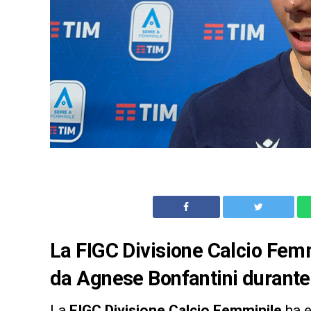
La FIGC Divisione Calcio Femmi
da Agnese Bonfantini duran
La
FIGC Divisione Calcio Femminile
ha e