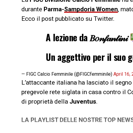
durante
Parma-
Sampdoria Women
, mat
Ecco il post pubblicato su Twitter.
A lezione da 𝐵𝑜𝓃𝒻𝒶𝓃𝓉𝒾𝓃𝒾
Un aggettivo per il suo 
— FIGC Calcio Femminile (@FIGCfemminile)
April 16,
L’attaccante italiana ha lasciato il segn
pregevole rete siglata in casa contro il 
di proprietà della
Juventus
.
LA PLAYLIST DELLE NOSTRE TOP NEW