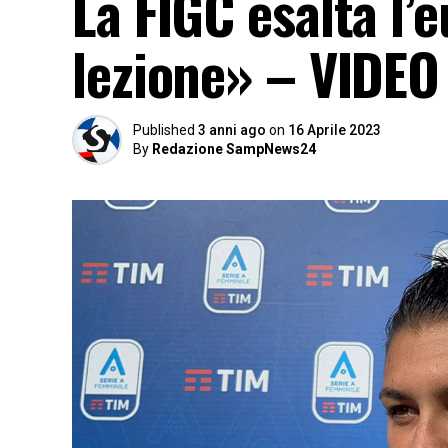
La FIGC esalta l’
lezione» – VIDEO
Published
3 anni ago
on
16 Aprile 2023
By
Redazione SampNews24