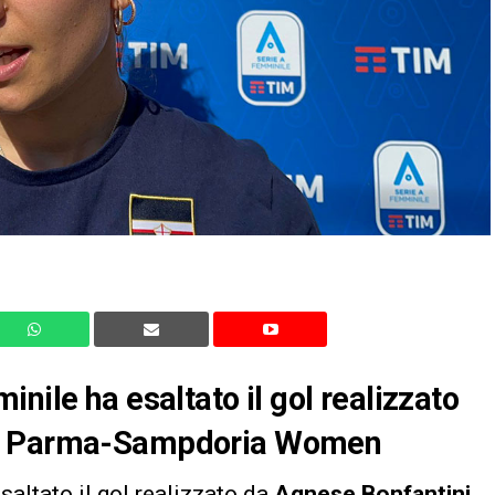
nile ha esaltato il gol realizzato
te Parma-Sampdoria Women
saltato il gol realizzato da
Agnese Bonfantini