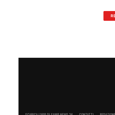
R
SCARICA L’APP DI SAMP NEWS 24
CONTATTI
REDAZION