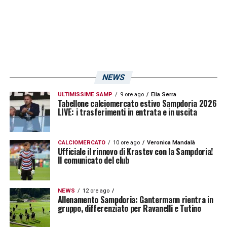
da quell’esperienza alla Samp dove giocai
poco e quindi mi fece scattare le farfalle
nello stomaco. Poi Brescia sono stato
sempre bene, ho tanti amici, tante belle
esperienze e avevo voglia di tornare a casa.
NEWS
A volermi non furono solamente i Rangers,
ULTIMISSIME SAMP
9 ore ago
Elia Serra
ma anche il Torino di Cairo. Potevo scegliere
Tabellone calciomercato estivo Sampdoria 2026
LIVE: i trasferimenti in entrata e in uscita
benissimo anche di rimanere in Serie A, ma il
richiamo di casa è stato troppo forte ed
CALCIOMERCATO
10 ore ago
Veronica Mandalà
emozionante
.
»
Ufficiale il rinnovo di Krastev con la Sampdoria!
Il comunicato del club
LA PLAYLIST DELLE NOSTRE TOP NEWS
NEWS
12 ore ago
Allenamento Sampdoria: Gantermann rientra in
gruppo, differenziato per Ravanelli e Tutino