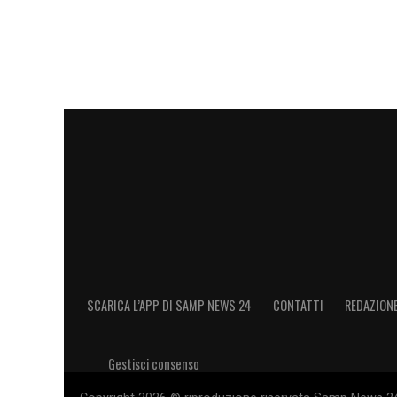
Sampdoria, ricostruzione e ambizi
Il progetto della
Sampdoria
passa inevita
Branco
, classe ’90, il quale sarà respon
sostenibile. L’esperienza maturata in Ol
gestire trattative mirate e per valorizzare 
stranieri. Branco dovrà inoltre collabora
un’organizzazione efficiente, capace di s
modo coerente con gli obiettivi societari
Calciomercato Lazio LIVE: Gila cercato a
SCARICA L’APP DI SAMP NEWS 24
CONTATTI
REDAZION
Sampdoria, futuro DS e prime mo
Gestisci consenso
Con
Americo Branco
alla guida della di