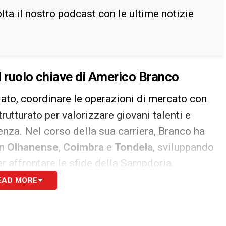
ta il nostro podcast con le ultime notizie
l ruolo chiave di Americo Branco
lato, coordinare le operazioni di mercato con
trutturato per valorizzare giovani talenti e
ienza. Nel corso della sua carriera, Branco ha
on
Olhanense
,
Coimbra
e
Tondela
, sviluppando
er affrontare le sfide della Sampdoria.
EAD MORE
viduare i profili più adatti per ricostruire la
ettive di crescita dei giovani provenienti dal