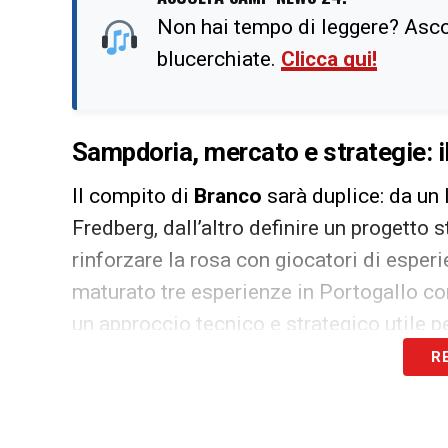
Non hai tempo di leggere? Ascol
blucerchiate.
Clicca qui!
Sampdoria, mercato e strategie: i
Il compito di
Branco
sarà duplice: da un 
Fredberg, dall’altro definire un progetto s
rinforzare la rosa con giocatori di esper
maturato tre esperienze in Portogallo c
un approccio tecnico e strategico utile p
R
Il direttore sportivo portoghese dovrà indi
squadra, bilanciando investimenti e prosp
settore giovanile.