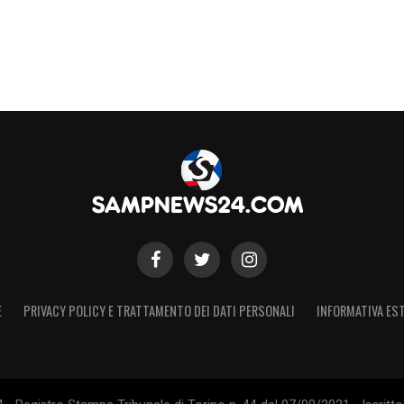
oni: il progetto Branco
bilmente attraverso la figura di
Americo
sabile di delineare una squadra competitiva e
anda e in Portogallo sarà fondamentale per
calciatori di prospettiva, sia italiani sia
re con il management del club per costruire
upportare le scelte tecniche e di mercato in
.
nche dal Napoli e le altre possibili operazioni
E
PRIVACY POLICY E TRATTAMENTO DEI DATI PERSONALI
INFORMATIVA EST
sse di mercato
rezione sportiva, la Sampdoria avvia