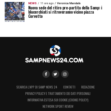
NEWS
11 ore ago
Veronica Mandalà
Nuova sede del ritiro pre-partita della Samp: i
blucerchiati si ritroveranno vicino piazza
Corvetto
SCARICA L’APP DI SAMP NEWS 24
CONTATTI
REDAZIONE
PRIVACY POLICY E TRATTAMENTO DEI DATI PERSONALI
INFORMATIVA ESTESA SUI COOKIE (COOKIE POLICY)
NETWORK SPORT REVIEW