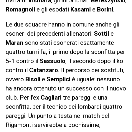
tratta di
Vismara
, gli infortunati
Bereszynski
,
Romagnoli
e gli esodati
Kasami
e
Borini
.
Le due squadre hanno in comune anche gli
esoneri dei precedenti allenatori:
Sottil
e
Maran
sono stati esonerati esattamente
quattro turni fa, il primo dopo la sconfitta per
5-1 contro il
Sassuolo
, il secondo dopo il ko
contro il
Catanzaro
. Il percorso dei sostituti,
ovvero
Bisoli
e
Semplici
è uguale: nessuno
ha ancora ottenuto un successo con il nuovo
club. Per l’ex
Cagliari
tre pareggi e una
sconfitta, per il tecnico dei lombardi quattro
pareggi. Un punto a testa nel match del
Rigamonti servirebbe a pochissime,