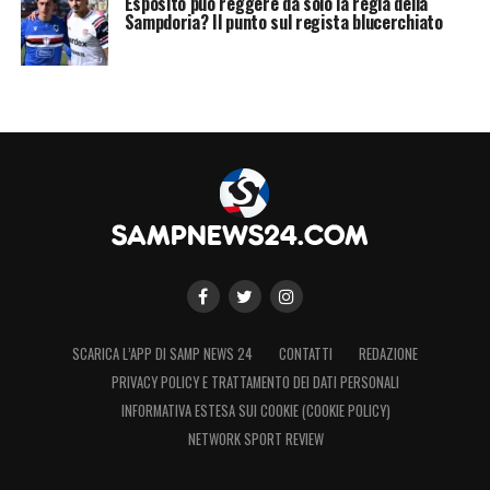
Esposito può reggere da solo la regia della
Sampdoria? Il punto sul regista blucerchiato
SCARICA L’APP DI SAMP NEWS 24
CONTATTI
REDAZIONE
PRIVACY POLICY E TRATTAMENTO DEI DATI PERSONALI
INFORMATIVA ESTESA SUI COOKIE (COOKIE POLICY)
NETWORK SPORT REVIEW