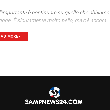
’importante è continuare su quello che abbiamo
nzione. È sicuramente molto bello, ma c’è ancora
EAD MORE
scita, la
Sampdoria
vuole proseguire la sua
adova
è un’occasione imperdibile per
enere alta la concentrazione in vista di un
ante emozioni.
S