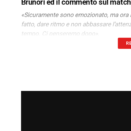
Brunori ed il commento sul match
«Sicuramente sono emozionato, ma ora l
fatto, dare ritmo e non abbassare l’atte
tempo. Ci penseremo dopo»
.
R
Con il morale alto grazie alla recente cre
risalita in classifica, e la sfida contro il
P
continuare a muovere la classifica e mant
finale di stagione che promette ancora t
LA PLAYLIST DELLE NOSTRE TOP NEW