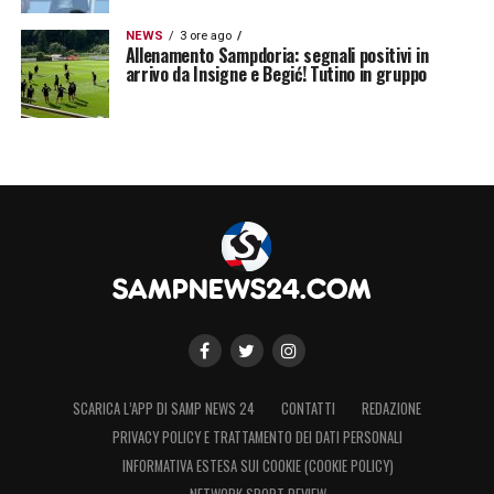
NEWS
3 ore ago
Allenamento Sampdoria: segnali positivi in
arrivo da Insigne e Begić! Tutino in gruppo
SCARICA L’APP DI SAMP NEWS 24
CONTATTI
REDAZIONE
PRIVACY POLICY E TRATTAMENTO DEI DATI PERSONALI
INFORMATIVA ESTESA SUI COOKIE (COOKIE POLICY)