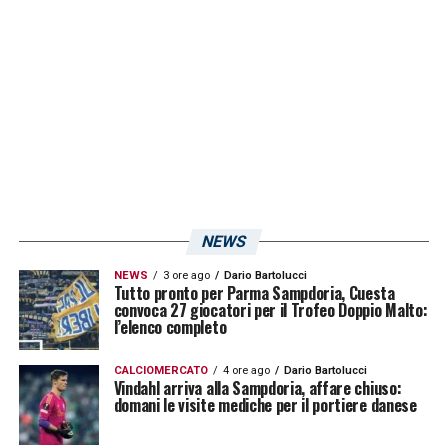
IL RIENTRO AL PALERMO –
«Una piazza che
resterà sempre nel mio cuore, a prescindere
dai numeri e dai successi. Lì è nata mia figlia
e ho legato con tante persone: resterà
sempre un popolo che mi ha amato».
NESSUNA POLEMICA CON INZAGHI –
«Assolutamente sì, sono scelte tecniche e
succede. Le ho accettate a gennaio e le
NEWS
accetto ora. Giusto così, soprattutto per il
NEWS
3 ore ago
Dario Bartolucci
Tutto pronto per Parma Sampdoria, Cuesta
bene del Palermo».
convoca 27 giocatori per il Trofeo Doppio Malto:
l’elenco completo
HA VISTO PALERMO-CATANZARO
–
CALCIOMERCATO
4 ore ago
Dario Bartolucci
«Ovvio! Purtroppo tutto è stato
Vindahl arriva alla Sampdoria, affare chiuso:
domani le visite mediche per il portiere danese
compromesso all’andata. Al ritorno il
Palermo ha fatto una partita incredibile, se