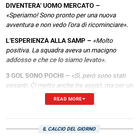
DIVENTERA’ UOMO MERCATO –
«Speriamo! Sono pronto per una nuova
avventura e non vedo l’ora di ricominciare».
L’ESPERIENZA ALLA SAMP –
«Molto
positiva. La squadra aveva un macigno
addosso e che ce lo siamo levato».
3 GOL SONO POCHI –
«Sì, però sono stati
pesanti. Ci metto anche tre assist, ma per un
attaccante il gol è tutto. Ne ho fatti due a
READ MORE
Marassi, e quello segnato sotto la Sud,
contro l’Avellino, mi ha dato un’emozione
unica».
IL CALCIO DEL GIORNO