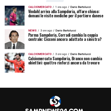
collocazione»
.
CALCIOMERCATO
1 ora ago
Dario Bartolucci
Vindahl arriva alla Sampdoria, affare chiuso:
Una dichiarazione che può cambiare il
domani le visite mediche per il portiere danese
quadro del mercato. Il
Palermo
, infatti, non
sembra intenzionato a puntare ancora
NEWS
3 ore ago
Dario Bartolucci
Parma Sampdoria, Corradi cambia la coppia
sull’attaccante, aprendo così alla possibilità
centrale: Cicconi ancora adattato a sinistra?
di una nuova sistemazione. Per la
Sampdoria
, che valuta diversi ritorni tra i
CALCIOMERCATO
3 ore ago
Dario Bartolucci
Calciomercato Sampdoria, Branco non cambia
calciatori transitati da Genova nella seconda
obiettivi: quattro rinforzi ancora da trovare
parte della stagione, si tratta di un segnale
da tenere in grande considerazione.
Il suo eventuale ritorno dipenderà dalle
condizioni economiche dell’operazione e
dalle scelte della nuova area tecnica.
Tuttavia, la presa di posizione del
Palermo