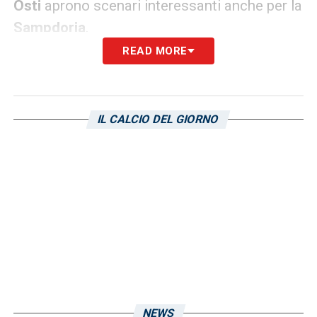
Osti
aprono scenari interessanti anche per la
Sampdoria
.
READ MORE
Brunori, Osti chiarisce la posizione
del Palermo
Intervistato dal
Giornale di Sicilia
, Carlo
IL CALCIO DEL GIORNO
Osti ha fatto il punto sui calciatori rientrati
dai rispettivi prestiti, soffermandosi anche
sulla situazione di Matteo Brunori. Il
messaggio del dirigente rosanero è stato
netto e lascia poco spazio alle
interpretazioni. Le sue parole:
«Brunori
non rientra nel progetto tecnico, lo
aiuteremo a trovare una nuova
NEWS