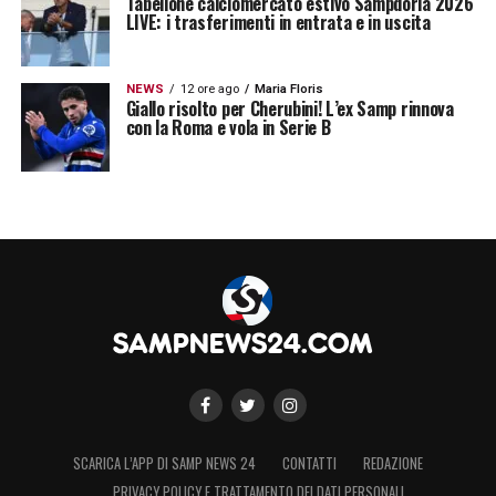
Tabellone calciomercato estivo Sampdoria 2026
LIVE: i trasferimenti in entrata e in uscita
NEWS
12 ore ago
Maria Floris
Giallo risolto per Cherubini! L’ex Samp rinnova
con la Roma e vola in Serie B
SCARICA L’APP DI SAMP NEWS 24
CONTATTI
REDAZIONE
PRIVACY POLICY E TRATTAMENTO DEI DATI PERSONALI