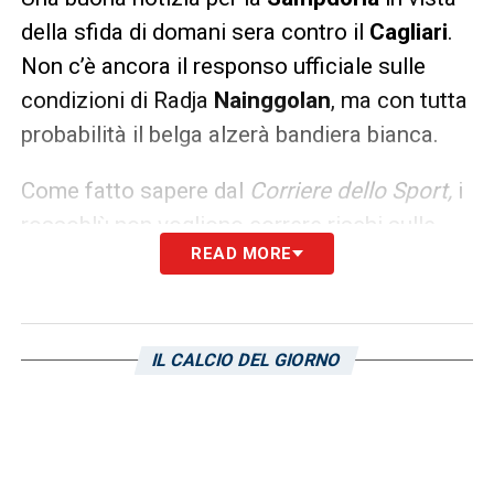
della sfida di domani sera contro il
Cagliari
.
Non c’è ancora il responso ufficiale sulle
condizioni di Radja
Nainggolan
, ma con tutta
probabilità il belga alzerà bandiera bianca.
Come fatto sapere dal
Corriere dello Sport,
i
rossoblù non vogliono correre rischi sulle
READ MORE
condizioni fisiche del centrocampista per
non rischiare un’eventuale ricaduta che
potrebbe compromettere il suo finale di
stagione.
IL CALCIO DEL GIORNO
LA PLAYLIST DELLE NOSTRE TOP NEWS