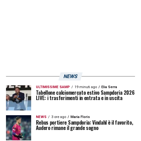
discorso è sempre lo stesso: gli allenatori, al
giorno d’oggi, non devono pensare alla
tattica come prima cosa, ma ad insegnare ai
giocatori come si fa questo mestiere, che è
un mestiere di sacrificio. I giocatori devono
sapere che hanno doveri giornalieri per fare
uno sport, e per arrivare a ottenere ottime
prestazioni serve una vita sana. E subito
NEWS
dopo viene l’aspetto mentale. Bisogna
ULTIMISSIME SAMP
19 minuti ago
Elia Serra
lavorare, insomma, sull’aspetto psicofisico
Tabellone calciomercato estivo Sampdoria 2026
LIVE: i trasferimenti in entrata e in uscita
dei giocatori. Un calciatore deve correre per
un’ora e mezza, non ci sono scuse, e per fare
NEWS
3 ore ago
Maria Floris
questo servono questi due fattori. Nel
Rebus portiere Sampdoria: Vindahl è il favorito,
Audero rimane il grande sogno
momento in cui fai questo tutto viene di
conseguenza, poi arriva la tattica: se parti