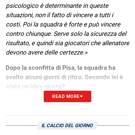
psicologico è determinante in queste
situazioni, non il fatto di vincere a tutti i
costi. Poi la squadra è forte e può vincere
contro chiunque. Serve solo la sicurezza del
risultato, e quindi sia giocatori che allenatore
devono avere delle certezze.»
Dopo la sconfitta di Pisa, la squadra ha
svolto alcuni giorni di ritiro. Secondo lei è
stata un’idea giusta?
READ MORE
«Bisogna conoscere le cose dal di dentro.
Per mia esperienza personale ci sono state
volte (poche in confronto ad altre) in cui ciò
IL CALCIO DEL GIORNO
ha dato risultati, in altre invece no. Qua il