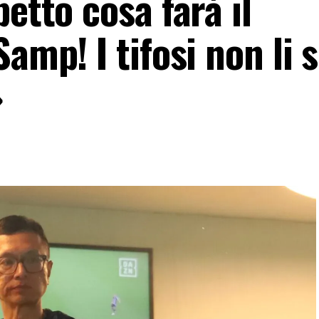
etto cosa farà il
amp! I tifosi non li 
»