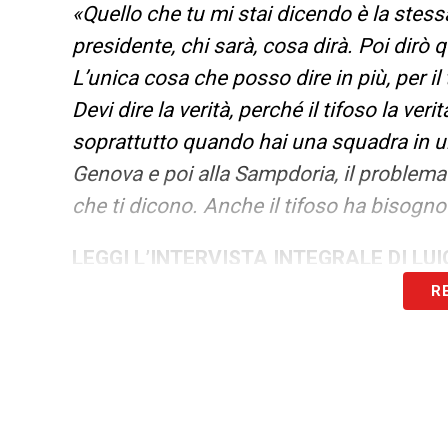
«Quello che tu mi stai dicendo è la stess
presidente, chi sarà, cosa dirà. Poi dirò
L’unica cosa che posso dire in più, per il 
Devi dire la verità, perché il tifoso la veri
soprattutto quando hai una squadra in un
Genova e poi alla Sampdoria, il problema 
che ti dicono. Anche il tifoso ha bisogno
LEGGI L’INTERVISTA INTEGRALE DI LUI
R
Calciomercato Sampdoria LIVE: le novit
LA PLAYLIST DELLE NOSTRE TOP NEW