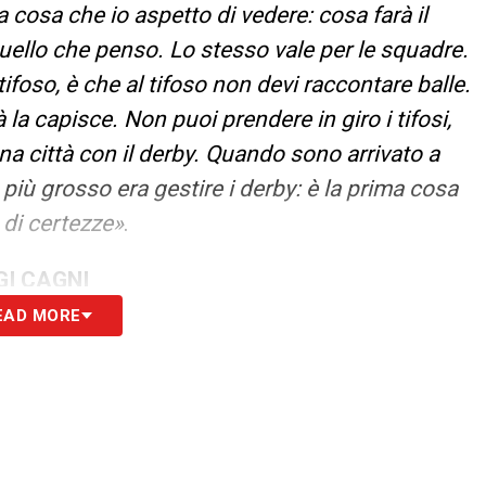
a cosa che io aspetto di vedere: cosa farà il
 quello che penso. Lo stesso vale per le squadre.
tifoso, è che al tifoso non devi raccontare balle.
tà la capisce. Non puoi prendere in giro i tifosi,
a città con il derby. Quando sono arrivato a
più grosso era gestire i derby: è la prima cosa
 di certezze»
.
GI CAGNI
EAD MORE
à su Malouda, Hadzikadunic e Martinelli
S