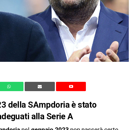
23 della SAmpdoria è stato
adeguati alla Serie A
mpdoria
nel
gennaio 2023
non passerà certo