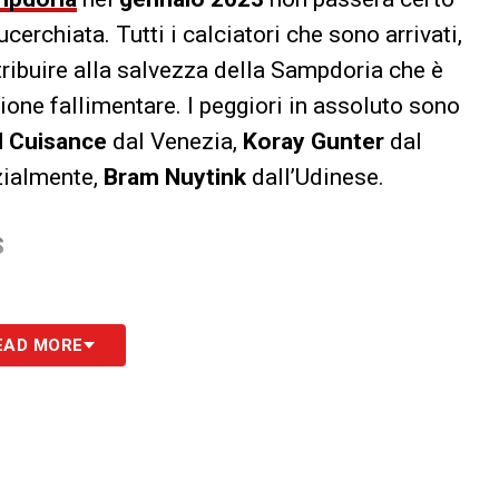
ucerchiata. Tutti i calciatori che sono arrivati,
tribuire alla salvezza della Sampdoria che è
gione fallimentare. I peggiori in assoluto sono
l
Cuisance
dal Venezia,
Koray
Gunter
dal
zialmente,
Bram
Nuytink
dall’Udinese.
S
EAD MORE