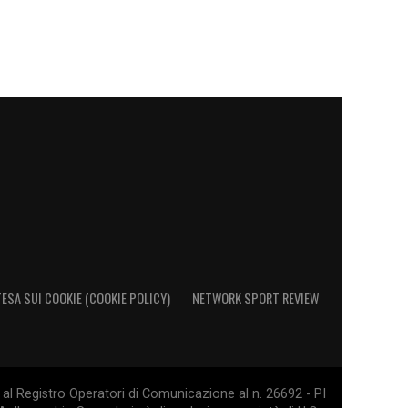
ESA SUI COOKIE (COOKIE POLICY)
NETWORK SPORT REVIEW
al Registro Operatori di Comunicazione al n. 26692 - PI