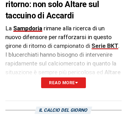
ritorno: non solo Altare sul
taccuino di Accardi
La
Sampdoria
rimane alla ricerca di un
nuovo difensore per rafforzarsi in questo
girone di ritorno di campionato di
Serie BKT
.
I blucerchiati hanno bisogno di intervenire
rapidamente sul calciomercato in quanto la
situazione è sempre più pericolosa ed
Altare
rimarrebbe l’obiettivo numero uno.
READ MORE
Nonostante l’infortunio, il giocatore rimane
monitorato dai blucerchiati che però, stando
IL CALCIO DEL GIORNO
alle parole di
tuttoveneziasport.it
, potrebbe
virare sul classe ’99 di proprietà del
Como