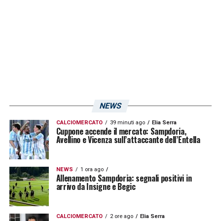
Marco Curto
. Si attendono quindi ulteriori
aggiornamenti da Genova sulle trattative in
entrata per rafforzare la difesa, e anche in
modo celere.
LA PLAYLIST DELLE NOSTRE TOP NEWS
NEWS
CALCIOMERCATO
39 minuti ago
Elia Serra
Cuppone accende il mercato: Sampdoria,
Avellino e Vicenza sull’attaccante dell’Entella
NEWS
1 ora ago
Allenamento Sampdoria: segnali positivi in
arrivo da Insigne e Begic
CALCIOMERCATO
2 ore ago
Elia Serra