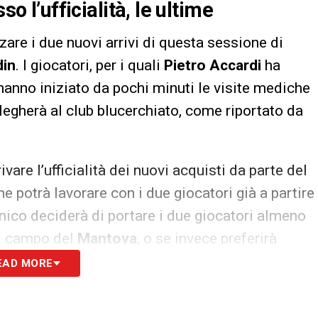
so l’ufficialità, le ultime
zzare i due nuovi arrivi di questa sessione di
din
. I giocatori, per i quali
Pietro Accardi
ha
, hanno iniziato da pochi minuti le visite mediche
i legherà al club blucerchiato, come riportato da
are l’ufficialità dei nuovi acquisti da parte del
e potrà lavorare con i due giocatori già a partire
ico deciderà di portare i due giocatori almeno
ul campo del
Mantova
, o se invece preferirà
quadra..
EAD MORE
S