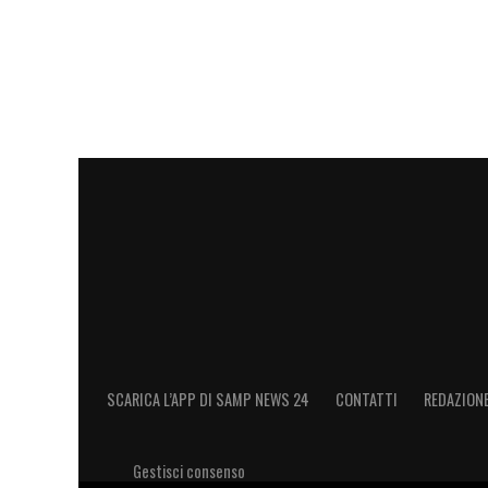
SCARICA L’APP DI SAMP NEWS 24
CONTATTI
REDAZION
Gestisci consenso