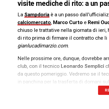
visite mediche di rito: a un pas
La
Sampdoria
è a un passo dall’ufficiali
calciomercato
,
Marco Curto
e
Remi Ou
chiuso le trattative nella giornata di ieri
di rito prima di firmare il contratto che l
gianlucadimarzio.com
.
Nelle prossime ore, dunque, dovrebbe arriv
club, con il tecnico
Leonardo Semplici
ch
da questo pomeriggio. Vedremo se il tecn
in panchina per la trasferta di domani s
attendere prima di aggregarli al gruppo s
R
LA PLAYLIST DELLE NOSTRE TOP NEW