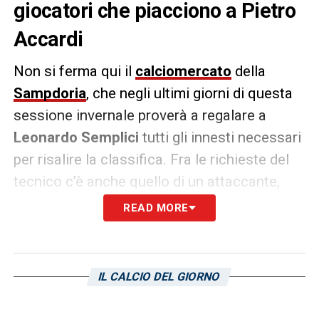
giocatori che piacciono a Pietro
Accardi
Non si ferma qui il
calciomercato
della
Sampdoria
, che negli ultimi giorni di questa
sessione invernale proverà a regalare a
Leonardo Semplici
tutti gli innesti necessari
per risalire la classifica. Fra le richieste del
tecnico c’è anche quello di un attaccante,
con diversi nomi sondati nei giorni scorsi,
READ MORE
come
Petagna
,
Gytkjaer
o
Thomas Henry
.
Ma secondo
Il Secolo XIX
, per i tre giocatori
IL CALCIO DEL GIORNO
sopracitati finora non ci sarebbero state vere
e proprie trattative, con il club che guarda