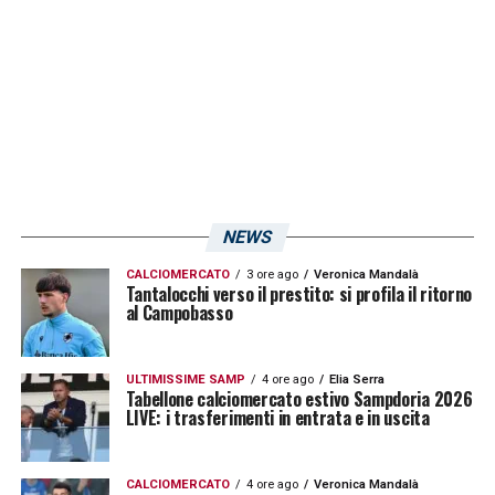
così all’estero per cercare qualche giovane
prospetto da valorizzare. Sulla lista di
Pietro
Accardi
, prosegue il quotidiano, ci sono
allora
Haune Heggebo
(21enne del
Brann
),
Brynjolfur Andersen Willumsson
(24enne
del
Groningen
),
Chris Bedia
(28enne
dell’
Hull City
) e
Milan Smit
(21enne del
Go
NEWS
Ahead Eagles
). Vedremo se il club proverà a
CALCIOMERCATO
3 ore ago
Veronica Mandalà
mettere sotto contratto uno di questi
Tantalocchi verso il prestito: si profila il ritorno
al Campobasso
giocatori.
ULTIMISSIME SAMP
4 ore ago
Elia Serra
LA PLAYLIST DELLE NOSTRE TOP NEWS
Tabellone calciomercato estivo Sampdoria 2026
LIVE: i trasferimenti in entrata e in uscita
CALCIOMERCATO
4 ore ago
Veronica Mandalà