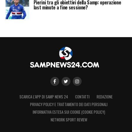
Pierini tra gli obiettivi della Samp: operazione
last minute a fine sessione?
SCARICA L’APP DI SAMP NEWS 24
CONTATTI
REDAZIONE
PRIVACY POLICY E TRATTAMENTO DEI DATI PERSONALI
INFORMATIVA ESTESA SUI COOKIE (COOKIE POLICY)
NETWORK SPORT REVIEW