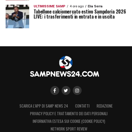
ULTIMISSIME SAMP
4 ore ago
Elia Serra
Tabellone calciomercato estivo Sampdoria 2026
LIVE: i trasferimenti in entrata e in uscita
SCARICA L’APP DI SAMP NEWS 24
CONTATTI
REDAZIONE
PRIVACY POLICY E TRATTAMENTO DEI DATI PERSONALI
INFORMATIVA ESTESA SUI COOKIE (COOKIE POLICY)
NETWORK SPORT REVIEW