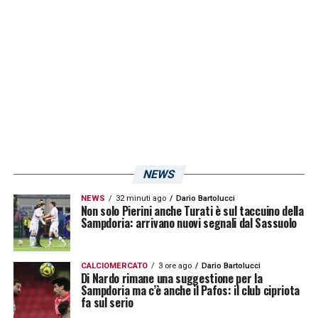
al classe ’95 come alternativa a
Lund
.
Vedremo se l’interesse dei rosanero si
concretizzerà in un’offerta nei prossimi
giorni.
LA PLAYLIST DELLE NOSTRE TOP NEWS
NEWS
NEWS
32 minuti ago
Dario Bartolucci
Non solo Pierini anche Turati è sul taccuino della
Sampdoria: arrivano nuovi segnali dal Sassuolo
CALCIOMERCATO
3 ore ago
Dario Bartolucci
Di Nardo rimane una suggestione per la
Sampdoria ma c’è anche il Pafos: il club cipriota
fa sul serio