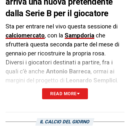
arriva una nuova pretendente
dalla Serie B per il giocatore
Sta per entrare nel vivo questa sessione di
calciomercato
, con la
Sampdoria
che
sfrutterà questa seconda parte del mese di
gennaio per ricostruire la propria rosa.
Diversi i giocatori destinati a partire, fra i
quali c’è anche
Antonio Barreca
, ormai ai
margini del progetto di
Leonardo Semplici
.
READ MORE
Il giocatore piace alla
Salernitana
, ma
secondo il
Giornale di Sicilia
ci sarebbe
anche un altro club interessato al giocatore:
si tratta del
Palermo
, che starebbe pensando
IL CALCIO DEL GIORNO