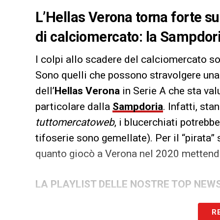
L’Hellas Verona torna forte su 
di calciomercato: la Sampdoria
I colpi allo scadere del calciomercato son
Sono quelli che possono stravolgere una
dell’
Hellas Verona
in Serie A che sta va
particolare dalla
Sampdoria
. Infatti, st
tuttomercatoweb
, i blucerchiati potreb
tifoserie sono gemellate). Per il “pirata”
quanto giocò a Verona nel 2020 mettendo 
LA PLAYLIST DELLE NOSTRE TOP NEW
R