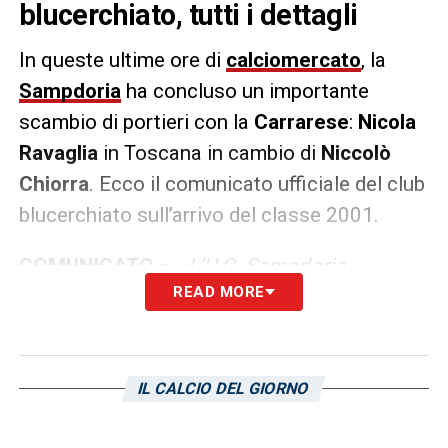
blucerchiato, tutti i dettagli
In queste ultime ore di
calciomercato
, la
Sampdoria
ha concluso un importante
scambio di portieri con la
Carrarese
:
Nicola
Ravaglia
in Toscana in cambio di
Niccolò
Chiorra
. Ecco il comunicato ufficiale del club
blucerchiato sull’arrivo del classe 2001.
COMUNICATO
–
«L’U.C. Sampdoria
READ MORE
comunica di aver acquisito a titolo
temporaneo dalla Carrarese Calcio 1908 i
diritti alle prestazioni sportive del calciatore
Niccolò Chiorra (nato a Bagno a Ripoli,
IL CALCIO DEL GIORNO
Firenze, il 16 marzo 2001). Il portiere si è