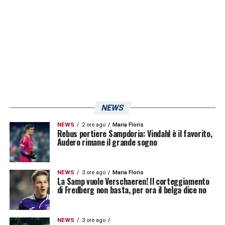
legato al club blucerchiato fino al 30 giugno
2025»
.
LA PLAYLIST DELLE NOSTRE TOP NEWS
NEWS
NEWS
2 ore ago
Maria Floris
Rebus portiere Sampdoria: Vindahl è il favorito,
Audero rimane il grande sogno
NEWS
3 ore ago
Maria Floris
La Samp vuole Verschaeren! Il corteggiamento
di Fredberg non basta, per ora il belga dice no
NEWS
3 ore ago