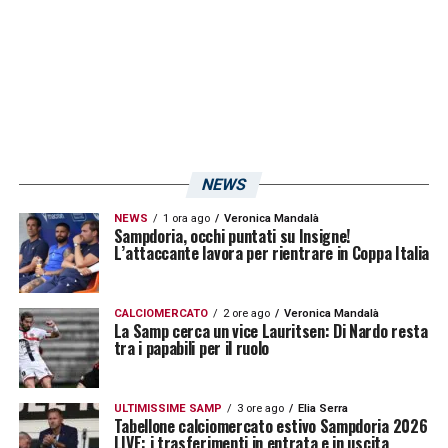
NEWS
NEWS
1 ora ago
Veronica Mandalà
Sampdoria, occhi puntati su Insigne!
L’attaccante lavora per rientrare in Coppa Italia
CALCIOMERCATO
2 ore ago
Veronica Mandalà
La Samp cerca un vice Lauritsen: Di Nardo resta
tra i papabili per il ruolo
ULTIMISSIME SAMP
3 ore ago
Elia Serra
Tabellone calciomercato estivo Sampdoria 2026
LIVE: i trasferimenti in entrata e in uscita