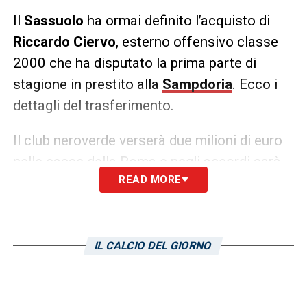
Il
Sassuolo
ha ormai definito l’acquisto di
Riccardo
Ciervo
, esterno offensivo classe
2000 che ha disputato la prima parte di
stagione in prestito alla
Sampdoria
. Ecco i
dettagli del trasferimento.
Il club neroverde verserà due milioni di euro
nelle casse della Roma e negli accordi sarà
READ MORE
inserita una percentuale sulla futura rivendita
di Ciervo in favore dei giallorossi: 25% se
verrà venduto a meno di 10 milioni e 20% se
dovesse essere venduto ad una cifra più alta.
IL CALCIO DEL GIORNO
LA PLAYLIST DELLE NOSTRE TOP NEWS