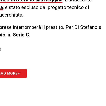
ia
, è stato escluso dal progetto tecnico di
lucerchiata.
brese interromperà il prestito. Per Di Stefano si
bio
, in
Serie C
.
S
EAD MORE