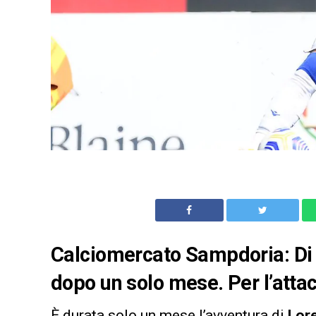
Calciomercato Sampdoria: Di 
dopo un solo mese. Per l’attac
È durata solo un mese l’avventura di
Lore