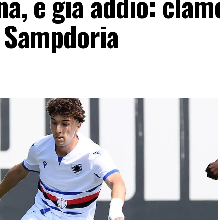
na, è già addio: clam
y Sampdoria