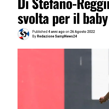
Di Stefano-Reggi
svolta per il bab
Published
4 anni ago
on
26 Agosto 2022
By
Redazione SampNews24