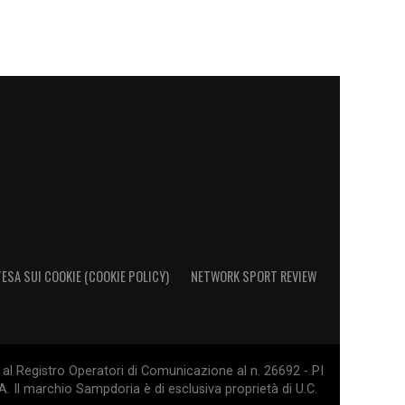
ESA SUI COOKIE (COOKIE POLICY)
NETWORK SPORT REVIEW
al Registro Operatori di Comunicazione al n. 26692 - PI
. Il marchio Sampdoria è di esclusiva proprietà di U.C.