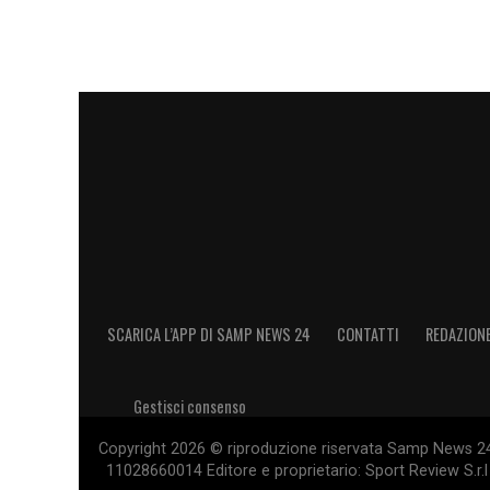
SCARICA L’APP DI SAMP NEWS 24
CONTATTI
REDAZION
Gestisci consenso
Copyright 2026 © riproduzione riservata Samp News 24 -
11028660014 Editore e proprietario: Sport Review S.r.l