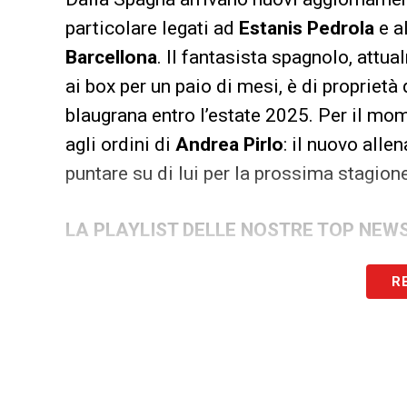
particolare legati ad
Estanis Pedrola
e a
Barcellona
. Il fantasista spagnolo, attua
ai box per un paio di mesi, è di proprietà
blaugrana entro l’estate 2025. Per il mo
agli ordini di
Andrea Pirlo
: il nuovo alle
puntare su di lui per la prossima stagion
LA PLAYLIST DELLE NOSTRE TOP NEW
R