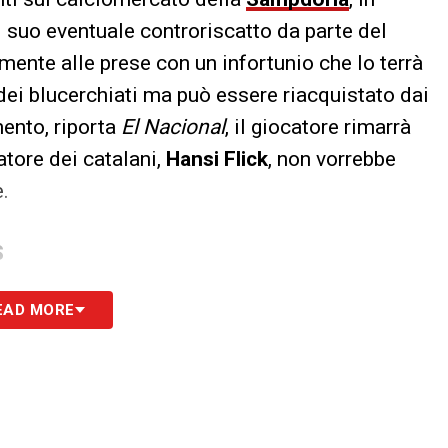
l suo eventuale controriscatto da parte del
lmente alle prese con un infortunio che lo terrà
 dei blucerchiati ma può essere riacquistato dai
mento, riporta
El Nacional
, il giocatore rimarrà
natore dei catalani,
Hansi Flick
, non vorrebbe
e.
S
EAD MORE