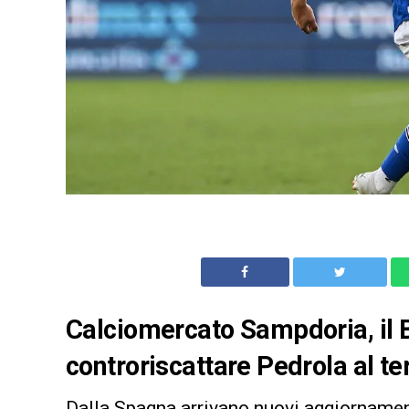
Calciomercato Sampdoria, il 
controriscattare Pedrola al te
Dalla Spagna arrivano nuovi aggiornamen