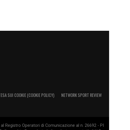
ESA SUI COOKIE (COOKIE POLICY)
NETWORK SPORT REVIEW
al Registro Operatori di Comunicazione al n. 26692 - PI