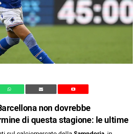
Barcellona non dovrebbe
rmine di questa stagione: le ultime
ti sul calciomercato della
Sampdoria
, in