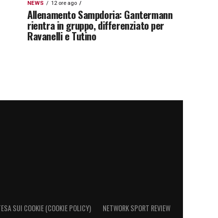
NEWS
12 ore ago
Allenamento Sampdoria: Gantermann
rientra in gruppo, differenziato per
Ravanelli e Tutino
ESA SUI COOKIE (COOKIE POLICY)
NETWORK SPORT REVIEW