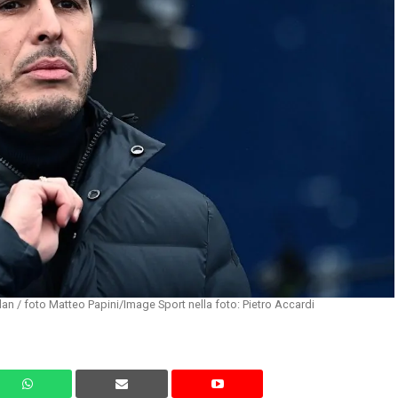
an / foto Matteo Papini/Image Sport nella foto: Pietro Accardi