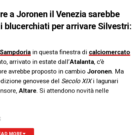
re a Joronen il Venezia sarebbe
i blucerchiati per arrivare Silvestri:
Sampdoria
in questa finestra di
calciomercato
to, arrivato in estate dall’
Atalanta
, c’è
ore avrebbe proposto in cambio
Joronen
. Ma
’edizione genovese del
Secolo XIX
i lagunari
ensore,
Altare
. Si attendono novità nelle
S
EAD MORE