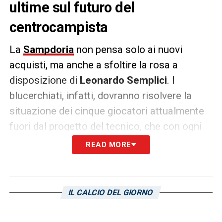
ultime sul futuro del
centrocampista
La
Sampdoria
non pensa solo ai nuovi
acquisti, ma anche a sfoltire la rosa a
disposizione di
Leonardo Semplici
. I
blucerchiati, infatti, dovranno risolvere la
situazione dei cinque giocatori attualmente
fuori dal progetto del tecnico, che con ogni
probabilità cambieranno maglia in questi
READ MORE
ultimissimi giorni di
calciomercato
. Fra
questi c’è anche
Pajtim Kasami
, che
potrebbe diventare un obiettivo concreto di
IL CALCIO DEL GIORNO
un club di
Serie B
.