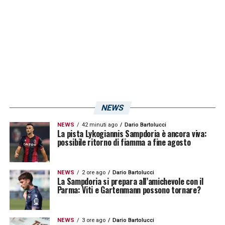
Come riporta
La Repubblica
, infatti, il
centrocampista potrebbe finire nel mirino dei
granata, attualmente alla ricerca di un
centrocampista da acquistare. Vedremo se i
campani faranno effettivamente un’offerta
per lo svizzero, che difficilmente verrà
reintegrato in rosa dal tecnico fiorentino.
NEWS
NEWS
42 minuti ago
Dario Bartolucci
LA PLAYLIST DELLE NOSTRE TOP NEWS
La pista Lykogiannis Sampdoria è ancora viva:
possibile ritorno di fiamma a fine agosto
NEWS
2 ore ago
Dario Bartolucci
La Sampdoria si prepara all’amichevole con il
Parma: Viti e Gartenmann possono tornare?
NEWS
3 ore ago
Dario Bartolucci