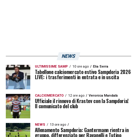
mancanza di trattative concrete con il
Cesena, nonostante un precedente prestito
di successo, evidenzia che le dinamiche di
mercato sono complesse e spesso non
seguono percorsi lineari. L’attaccante e il
suo entourage dovranno valutare con
NEWS
attenzione le prossime mosse, esplorando
ULTIMISSIME SAMP
10 ore ago
Elia Serra
Tabellone calciomercato estivo Sampdoria 2026
altre opportunità che possano garantire all’ex
LIVE: i trasferimenti in entrata e in uscita
blucerchiato continuità e possibilità di
mettersi in mostra. La finestra di mercato è
CALCIOMERCATO
12 ore ago
Veronica Mandalà
Ufficiale il rinnovo di Krastev con la Sampdoria!
ancora lunga, e le carte in tavola potrebbero
Il comunicato del club
cambiare rapidamente, ma per ora, il futuro di
La Gumina rimane un punto interrogativo.
NEWS
13 ore ago
Allenamento Sampdoria: Gantermann rientra in
gruppo, differenziato per Ravanelli e Tutino