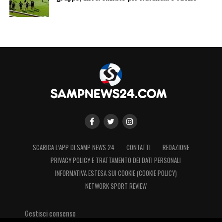
TUTTE LE NOVITA’ SUL CALCIOMERCATO
DELLA SAMPDORIA
LA PLAYLIST DELLE NOSTRE TOP NEWS
SCARICA L’APP DI SAMP NEWS 24
CONTATTI
REDAZIONE
PRIVACY POLICY E TRATTAMENTO DEI DATI PERSONALI
INFORMATIVA ESTESA SUI COOKIE (COOKIE POLICY)
NETWORK SPORT REVIEW
Gestisci consenso