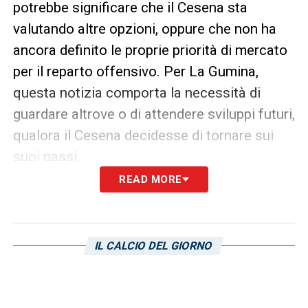
potrebbe significare che il Cesena sta
valutando altre opzioni, oppure che non ha
ancora definito le proprie priorità di mercato
per il reparto offensivo. Per La Gumina,
questa notizia comporta la necessità di
guardare altrove o di attendere sviluppi futuri,
qualora il Cesena decidesse di tornare sui
suoi passi.
READ MORE
Il Mercato in Stallo e le
Prospettive Future
IL CALCIO DEL GIORNO
La situazione di La Gumina è emblematica di
come il calciomercato possa essere
imprevedibile e lento nel prendere forma. La