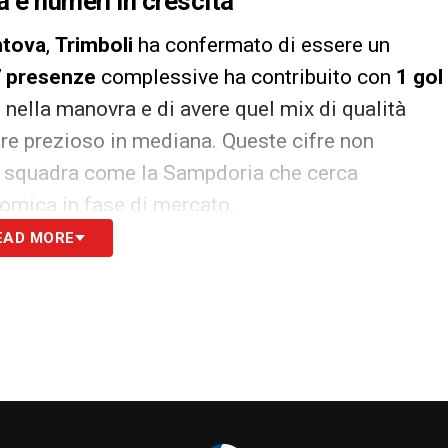
a e numeri in crescita
tova
,
Trimboli
ha confermato di essere un
 presenze
complessive ha contribuito con
1 gol
 nella manovra e di avere quel mix di qualità
are prezioso in mediana. Queste cifre non
na squadra come la Sampdoria che cerca
onomica in fase di mercato.
EAD MORE
eare. Stando a quanto riportato da
ebbe messo gli occhi su Trimboli, seguendo il
mo campionato. La concorrenza per il giocatore
prossima estate, costringendo la Sampdoria a
 progettualità tecnica prima di lanciare l’assalto