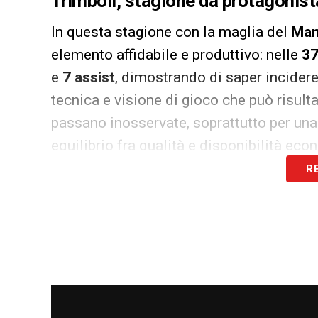
Trimboli, stagione da protagonist
In questa stagione con la maglia del
Man
elemento affidabile e produttivo: nelle
37
e
7 assist
, dimostrando di saper incidere
tecnica e visione di gioco che può risult
passano inosservate, soprattutto per u
equilibrio fra qualità e disponibilità ec
R
La situazione, però, non è semplice e lin
TuttoMantova
, anche l’
Hellas Verona
avr
suo rendimento con attenzione nell’ulti
aumenta così i nodi da sciogliere nella 
valutare con attenzione costi, contratti e
decisivo.