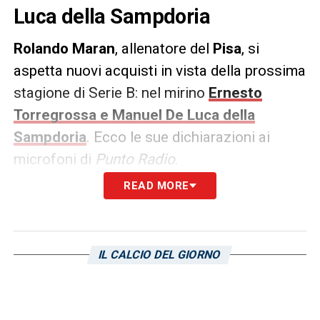
Luca della Sampdoria
Rolando Maran
, allenatore del
Pisa
, si
aspetta nuovi acquisti in vista della prossima
stagione di Serie B: nel mirino
Ernesto
Torregrossa e Manuel De Luca della
Sampdoria
. Ecco le sue dichiarazioni ai
microfoni di
Punto Radio
.
READ MORE
DICHIARAZIONI –
«È pur vero che qualche
giocatore è arrivato dopo per impegni della
nazionale, altri arriveranno ancora per
IL CALCIO DEL GIORNO
completare la squadra».
LA PLAYLIST DELLE NOSTRE TOP NEWS