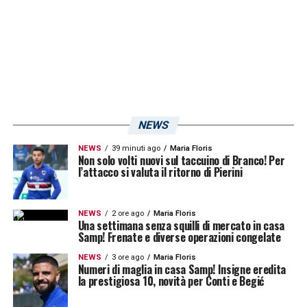
NEWS
NEWS
39 minuti ago
Maria Floris
Non solo volti nuovi sul taccuino di Branco! Per
l’attacco si valuta il ritorno di Pierini
NEWS
2 ore ago
Maria Floris
Una settimana senza squilli di mercato in casa
Samp! Frenate e diverse operazioni congelate
NEWS
3 ore ago
Maria Floris
Numeri di maglia in casa Samp! Insigne eredita
la prestigiosa 10, novità per Conti e Begić