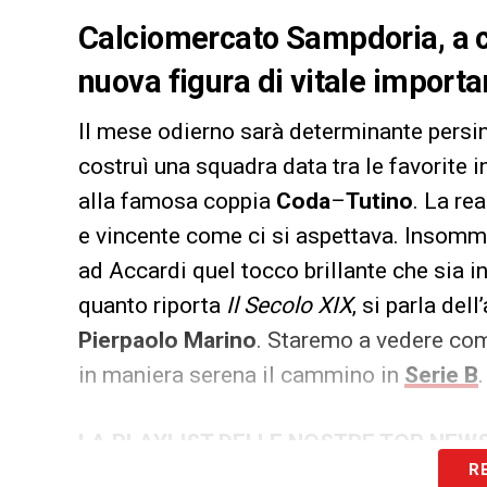
Calciomercato Sampdoria, a 
nuova figura di vitale importan
Il mese odierno sarà determinante persin
costruì una squadra data tra le favorite 
alla famosa coppia
Coda
–
Tutino
. La rea
e vincente come ci si aspettava. Insomma
ad Accardi quel tocco brillante che sia in
quanto riporta
Il Secolo XIX
, si parla del
Pierpaolo Marino
. Staremo a vedere come
in maniera serena il cammino in
Serie B
.
LA PLAYLIST DELLE NOSTRE TOP NEW
R