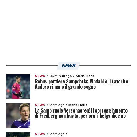
comunque, se
Adriano Galliani
proverà
l’affondo nel finale di sessione.
LA PLAYLIST DELLE NOSTRE TOP NEWS
NEWS
NEWS
36 minuti ago
Maria Floris
Rebus portiere Sampdoria: Vindahl è il favorito,
Audero rimane il grande sogno
NEWS
2 ore ago
Maria Floris
La Samp vuole Verschaeren! Il corteggiamento
di Fredberg non basta, per ora il belga dice no
NEWS
2 ore ago