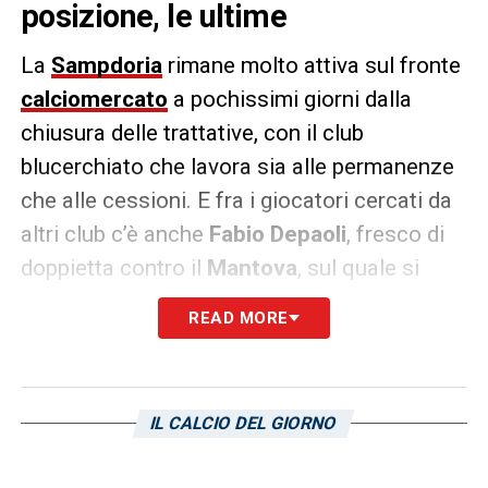
posizione, le ultime
La
Sampdoria
rimane molto attiva sul fronte
calciomercato
a pochissimi giorni dalla
chiusura delle trattative, con il club
blucerchiato che lavora sia alle permanenze
che alle cessioni. E fra i giocatori cercati da
altri club c’è anche
Fabio Depaoli
, fresco di
doppietta contro il
Mantova
, sul quale si
continua a registrare l’interesse del Monza.
READ MORE
Secondo quanto riportato da
La Repubblica
,
tuttavia, il giocatore sembrerebbe orientato a
restare a Genova, e pertanto dovrebbe
IL CALCIO DEL GIORNO
rifiutare la corte dei brianzoli. Da capire,