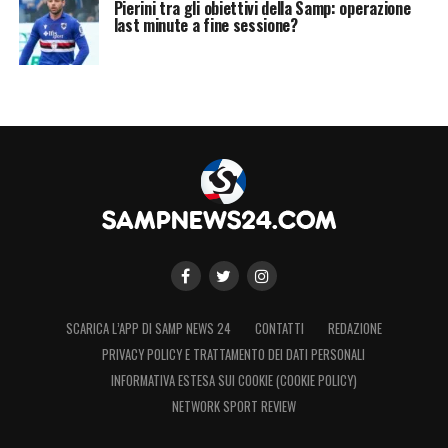
Pierini tra gli obiettivi della Samp: operazione
last minute a fine sessione?
SCARICA L’APP DI SAMP NEWS 24
CONTATTI
REDAZIONE
PRIVACY POLICY E TRATTAMENTO DEI DATI PERSONALI
INFORMATIVA ESTESA SUI COOKIE (COOKIE POLICY)
NETWORK SPORT REVIEW