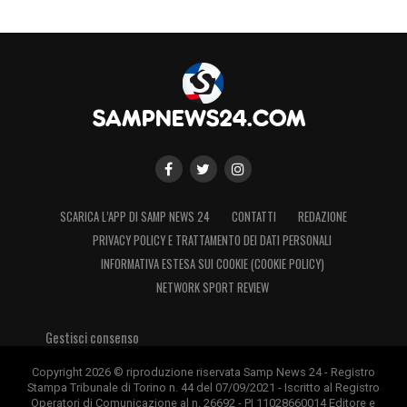
SCARICA L’APP DI SAMP NEWS 24
CONTATTI
REDAZIONE
PRIVACY POLICY E TRATTAMENTO DEI DATI PERSONALI
INFORMATIVA ESTESA SUI COOKIE (COOKIE POLICY)
NETWORK SPORT REVIEW
Gestisci consenso
Copyright 2026 © riproduzione riservata Samp News 24 - Registro
Stampa Tribunale di Torino n. 44 del 07/09/2021 - Iscritto al Registro
Operatori di Comunicazione al n. 26692 - PI 11028660014 Editore e