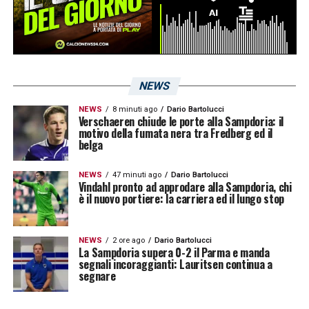
Laurini
, classe ’89 dell’Empoli. Dopo tre anni
di Serie A, la società toscana è retrocessa
nuovamente in Serie B con una rimonta
subita che ha dell’incredibile. Ora bisogna
NEWS
ripartire, ma è possibile che il francese non
NEWS
8 minuti ago
Dario Bartolucci
Verschaeren chiude le porte alla Sampdoria: il
sia tra i nuovi protagonisti del gruppo che
motivo della fumata nera tra Fredberg ed il
belga
tenterà la risalita in A: la Sampdoria ha
messo gli occhi sul ragazzo, così come
NEWS
47 minuti ago
Dario Bartolucci
Vindahl pronto ad approdare alla Sampdoria, chi
l’Olympique Marsiglia, che avrebbe anche
è il nuovo portiere: la carriera ed il lungo stop
formulato un’offerta da due milioni di euro.
Sarà un duello serrato, ma il mercato va
NEWS
2 ore ago
Dario Bartolucci
La Sampdoria supera 0-2 il Parma e manda
avanti.
segnali incoraggianti: Lauritsen continua a
segnare
LA PLAYLIST DELLE NOSTRE TOP NEWS