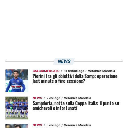
riporta
La Repubblica
. Il trequartista
rappresenterebbe un’alternativa
low cost
a
Palumbo, ma è possibile che negli
ultimissimi giorni di mercato la pista prenda
piede.
LA PLAYLIST DELLE NOSTRE TOP NEWS
NEWS
CALCIOMERCATO
31 minuti ago
Veronica Mandalà
Pierini tra gli obiettivi della Samp: operazione
last minute a fine sessione?
NEWS
2 ore ago
Veronica Mandalà
Sampdoria, rotta sulla Coppa Italia: il punto su
amichevoli e infortunati
NEWS
3 ore ago
Veronica Mandalà