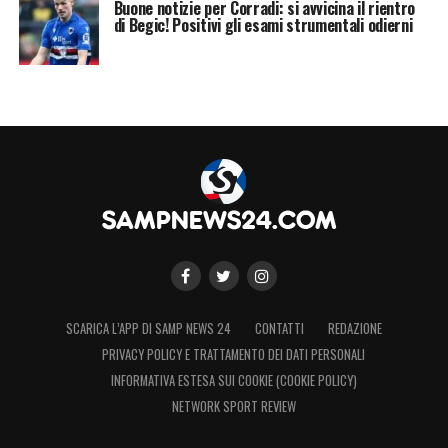
Buone notizie per Corradi: si avvicina il rientro
di Begic! Positivi gli esami strumentali odierni
SCARICA L’APP DI SAMP NEWS 24
CONTATTI
REDAZIONE
PRIVACY POLICY E TRATTAMENTO DEI DATI PERSONALI
INFORMATIVA ESTESA SUI COOKIE (COOKIE POLICY)
NETWORK SPORT REVIEW