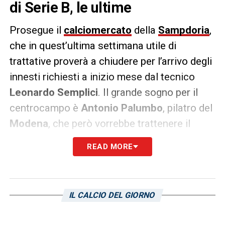
di Serie B, le ultime
Prosegue il
calciomercato
della
Sampdoria
,
che in quest’ultima settimana utile di
trattative proverà a chiudere per l’arrivo degli
innesti richiesti a inizio mese dal tecnico
Leonardo Semplici
. Il grande sogno per il
centrocampo è
Antonio Palumbo
, pilatro del
Modena
, che però vorrebbe trattenere il
giocatore. Per questo, il ds
Pietro Accardi
READ MORE
sta valutando altri profili, tra i quali uno dalla
Serie B
.
Si tratta di
Cristian Buonaiuto
, classe ’92
IL CALCIO DEL GIORNO
attualmente in forza alla
Cremonese
, come