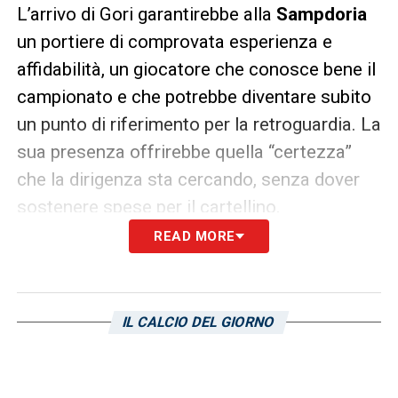
L’arrivo di Gori garantirebbe alla
Sampdoria
un portiere di comprovata esperienza e
affidabilità, un giocatore che conosce bene il
campionato e che potrebbe diventare subito
un punto di riferimento per la retroguardia. La
sua presenza offrirebbe quella “certezza”
che la dirigenza sta cercando, senza dover
sostenere spese per il cartellino.
READ MORE
Klinsmann, l’opzione giovane con un
cognome importante
IL CALCIO DEL GIORNO
Un’alternativa a Gori è
Jonathan Klinsmann
,
attualmente di proprietà del
Cesena
. A
differenza di Gori, Klinsmann rappresenta