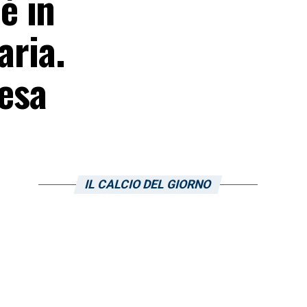
è in
aria.
resa
IL CALCIO DEL GIORNO