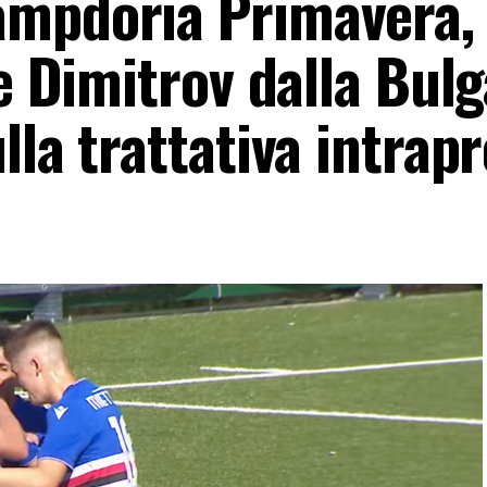
mpdoria Primavera, 
e Dimitrov dalla Bulg
lla trattativa intrap