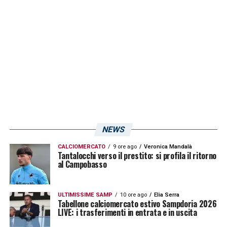
Oliver Abildgaard (titolo definitivo dal Como);
Luigi Cherubini (prestito dalla Roma);
Simone Pafundi (prestito con diritto di
riscatto e contro-riscatto dall’Udinese);
Antonin Barak (prestito dalla Fiorentina);
Dennis Hadžikadunić (prestito dal Rostov).
NEWS
CESSIONI:
CALCIOMERCATO
9 ore ago
Veronica Mandalà
Tantalocchi verso il prestito: si profila il ritorno
al Campobasso
Melle Meulensteen (titolo definitivo al Go
Ahead Eagles);
ULTIMISSIME SAMP
10 ore ago
Elia Serra
Tabellone calciomercato estivo Sampdoria 2026
Samuel Ntanda (titolo definitivo
LIVE: i trasferimenti in entrata e in uscita
all’Anderlecht);