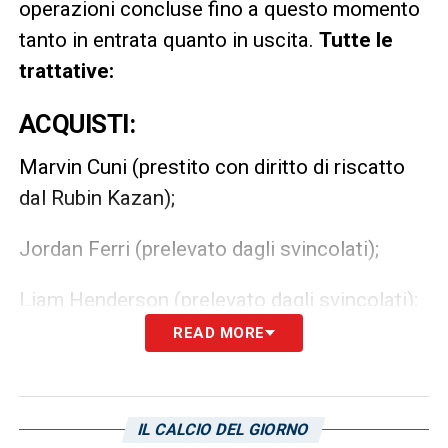
operazioni concluse fino a questo momento
tanto in entrata quanto in uscita.
Tutte le
trattative:
ACQUISTI:
Marvin Cuni (prestito con diritto di riscatto
dal Rubin Kazan);
Jordan Ferri (prelevato dagli svincolati);
Liam Henderson (prelevato dagli svincolati);
READ MORE
Victor Narro (titolo definitivo dal Nàstic);
Gaetan Coucke (prelevato dagli svincolati);
IL CALCIO DEL GIORNO