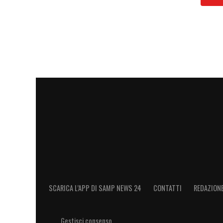
LA PLAYLIST DELLE NOSTRE TOP NEW
SCARICA L’APP DI SAMP NEWS 24
CONTATTI
REDAZION
Gestisci consenso