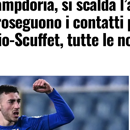
mpdoria, si scalda l’
Proseguono i contatti 
o-Scuffet, tutte le n