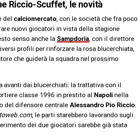
ne Riccio-Scuffet, le novità
e del
calciomercato
, con le società che fra poco
are nuovi giocatori in vista della stagione
uesto senso anche la
Sampdoria
, con il direttore
ersi profili per rinforzare la rosa blucerchiata,
natore che guiderà la squadra nel prossimo
 avanti dai blucerchiati: la trattativa con il
portiere classe 1996 in prestito al
Napoli
nella
no del difensore centrale
Alessandro Pio Riccio
.
atoweb.com
, le parti starebbero lavorando sugli
sferimento dei due giocatori sarebbe già stata