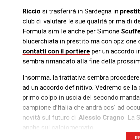
Riccio
si trasferirà in Sardegna in
prestit
club di valutare le sue qualità prima di de
Formula simile anche per Simone
Scuff
blucerchiata in prestito ma con opzione 
contatti con il portiere
per un accordo in
sembra rimandato alla fine della prossi
Insomma, la trattativa sembra procedere s
ad un accordo definitivo. Vedremo se la
primo colpo in uscia del secondo manda
campione d’Italia che andrà così ad occupa
novità sul futuro di
Alessio Cragno
. La 
anche sul calciomercato.
R