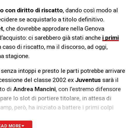
o con diritto di riscatto
, dando così modo al
cidere se acquistarlo a titolo definitivo.
et
, che dovrebbe approdare nella Genova
d’acquisto: ci sarebbero già stati anche
i primi
 caso di riscatto, ma il discorso, ad oggi,
ma stagione.
enza intoppi e presto le parti potrebbe arrivare
 cessione del classe 2002 ex
Juventus
sarà il
to di
Andrea Mancini
, con l’estremo difensore
re lo slot di portiere titolare, in attesa di
Samp, però, ha iniziato a battere i primi colpi
EAD MORE