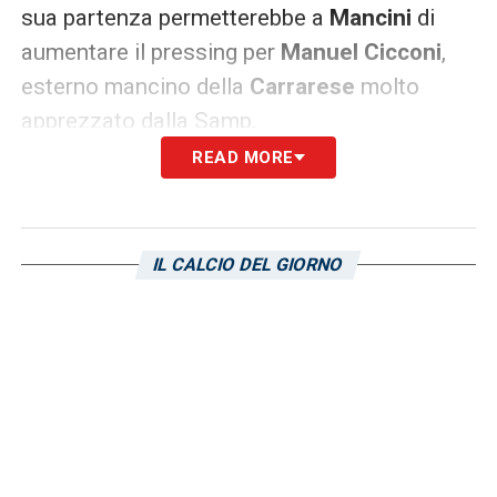
sua partenza permetterebbe a
Mancini
di
aumentare il pressing per
Manuel Cicconi
,
esterno mancino della
Carrarese
molto
apprezzato dalla Samp.
READ MORE
LA PLAYLIST DELLE NOSTRE TOP NEWS
IL CALCIO DEL GIORNO