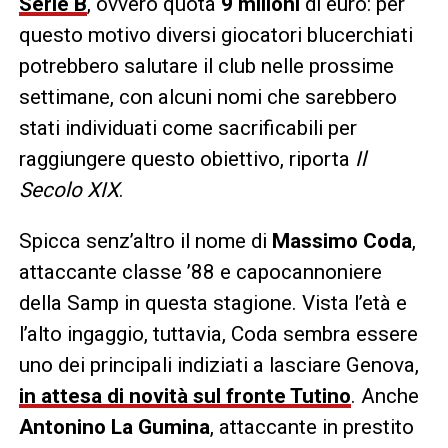
Serie B
, ovvero quota
9 milioni
di euro: per
questo motivo diversi giocatori blucerchiati
potrebbero salutare il club nelle prossime
settimane, con alcuni nomi che sarebbero
stati individuati come sacrificabili per
raggiungere questo obiettivo, riporta
Il
Secolo XIX
.
Spicca senz’altro il nome di
Massimo Coda
,
attaccante classe ’88 e capocannoniere
della Samp in questa stagione. Vista l’età e
l’alto ingaggio, tuttavia, Coda sembra essere
uno dei principali indiziati a lasciare Genova,
in attesa di novità sul fronte Tutino
. Anche
Antonino La Gumina
, attaccante in prestito