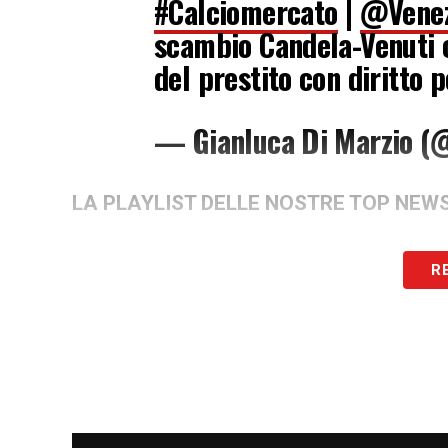
#Calciomercato
|
@Venez
scambio Candela-Venuti 
del prestito con diritto 
— Gianluca Di Marzio (
LA PLAYLIST DELLE NOSTRE TOP NEW
R