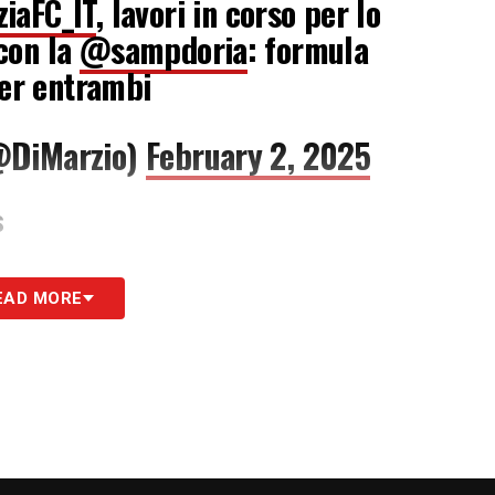
iaFC_IT
, lavori in corso per lo
con la
@sampdoria
: formula
per entrambi
@DiMarzio)
February 2, 2025
S
EAD MORE