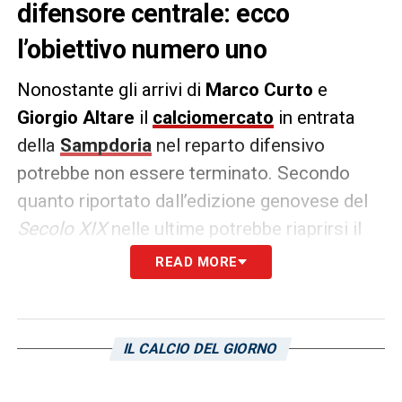
difensore centrale: ecco
l’obiettivo numero uno
Nonostante gli arrivi di
Marco Curto
e
Giorgio Altare
il
calciomercato
in entrata
della
Sampdoria
nel reparto difensivo
potrebbe non essere terminato. Secondo
quanto riportato dall’edizione genovese del
Secolo XIX
nelle ultime potrebbe riaprirsi il
discorso per l’arrivo di un difensore con
READ MORE
Sverko
del Venezia il principale nome sulla
lista di
Pietro Accardi
. Staremo a vedere in
questo senso quali saranno le mosse dei
IL CALCIO DEL GIORNO
blucerchiati in questi ultimi giorni di
calciomercato
.