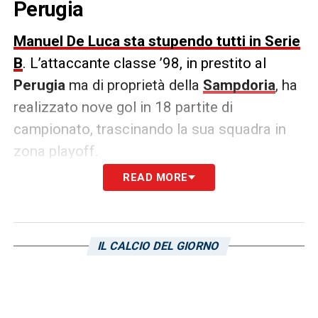
Perugia
Manuel De Luca sta stupendo tutti in Serie
B
. L’attaccante classe ’98, in prestito al
Perugia
ma di proprietà della
Sampdoria
, ha
realizzato nove gol in 18 partite di
campionato, trascinando la sua squadra in
zona playoff.
READ MORE
Secondo le ultime indiscrezioni di mercato,
De Luca è finito nel mirino del
Bologna
. Il
club rossoblù ha già chiesto informazioni
IL CALCIO DEL GIORNO
alla Sampdoria in vista della prossima
stagione. Al momento, fredda la risposta dei
blucerchiati.