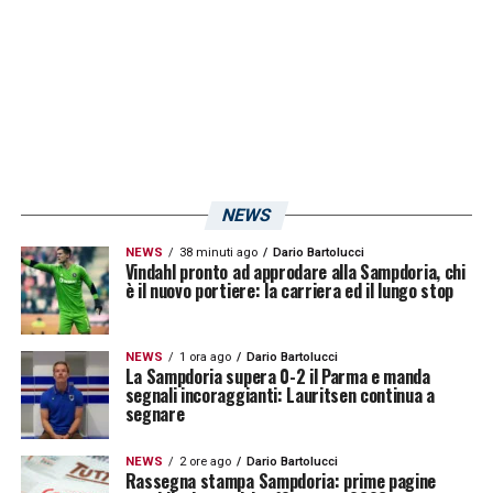
Sarri
lo ritiene un elemento molto valido per
rinforzare la mediana, tuttavia il problema
riguarda il costo dell’operazione. Resta sullo
sfondo la
Fiorentina
.
LA PLAYLIST DELLE NOSTRE TOP NEWS
NEWS
NEWS
38 minuti ago
Dario Bartolucci
Vindahl pronto ad approdare alla Sampdoria, chi
è il nuovo portiere: la carriera ed il lungo stop
NEWS
1 ora ago
Dario Bartolucci
La Sampdoria supera 0-2 il Parma e manda
segnali incoraggianti: Lauritsen continua a
segnare
NEWS
2 ore ago
Dario Bartolucci
Rassegna stampa Sampdoria: prime pagine