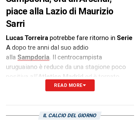
piace alla Lazio di Maurizio
Sarri
Lucas Torreira
potrebbe fare ritorno in
Serie
A
dopo tre anni dal suo addio
alla
Sampdoria
. Il centrocampista
uruguaiano è reduce da una stagione poco
positiva all’
Atletico Madrid
ed è tornato
all’
Arsenal
, dove però non avrà spazio alla
READ MORE
corte di
Mikel Arteta
.
Secondo quanto riferito dal
The Telegraph
,
IL CALCIO DEL GIORNO
Torreira sarebbe nuovamente finito nel
mirino della
Lazio
. Il tecnico
Maurizio