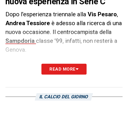
nuova esperienza in Serie C
Dopo l’esperienza triennale alla
Vis Pesaro
,
Andrea Tessiore
è adesso alla ricerca di una
nuova occasione. Il centrocampista della
Sampdoria
classe ’99, infatti, non resterà a
Genova.
Secondo quanto riportato da
READ MORE
tuttomercatoweb.com
, infatti, sarebbe
vicinissimo il trasferimento del mediano di
Pietra Ligure alla
Fermana
. La fumata bianca
IL CALCIO DEL GIORNO
con il club di Serie C può arrivare già nei
prossimi giorni.
LA PLAYLIST DELLE NOSTRE TOP NEWS