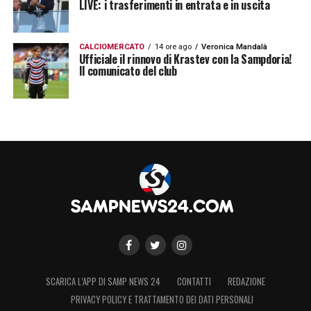
LIVE: i trasferimenti in entrata e in uscita
CALCIOMERCATO
14 ore ago
Veronica Mandalà
Ufficiale il rinnovo di Krastev con la Sampdoria!
Il comunicato del club
SCARICA L’APP DI SAMP NEWS 24
CONTATTI
REDAZIONE
PRIVACY POLICY E TRATTAMENTO DEI DATI PERSONALI