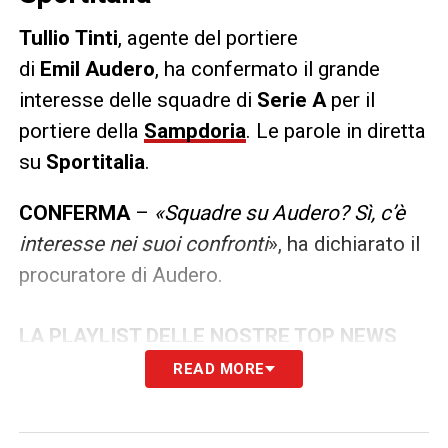
Tullio
Tinti
, agente del portiere
di
Emil
Audero
, ha confermato il grande
interesse delle squadre di
Serie A
per il
portiere della
Sampdoria
. Le parole in diretta
su
Sportitalia
.
CONFERMA
–
«Squadre su Audero? Sì, c’è
interesse nei suoi confronti
», ha dichiarato il
procuratore di Audero.
LA PLAYLIST DELLE NOSTRE TOP NEWS
READ MORE